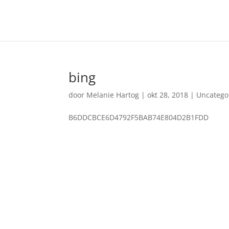
bing
door
Melanie Hartog
|
okt 28, 2018
|
Uncatego
B6DDCBCE6D4792F5BAB74E804D2B1FDD